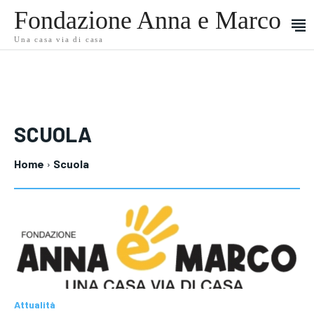
Fondazione Anna e Marco
Una casa via di casa
SCUOLA
Benvenuti su News Anna e Marco
Benvenuti su News Anna e Marco
Home
Scuola
Il Tuo Profilo
Il Tuo Profilo
ATTUALITÀ
ATTUALITÀ
COMUNICATI STAMPA
COMUNICATI STAMPA
CRONACA
CULTURA E SOCIETÀ
CRONACA
CULTURA E SOCIETÀ
ECONOMIA
FINANZA
INTERVISTE
ECONOMIA
MONDO NO PROFIT
FINANZA
INTERVISTE
MONDO NO PROFIT
ATTUALITÀ
Attualità
ATTUALITÀ