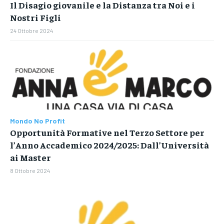
COMUNICATI STAMPA
Il Disagio giovanile e la Distanza tra Noi e i
COMUNICATI STAMPA
Nostri Figli
CRONACA
24 Ottobre 2024
CRONACA
CULTURA E SOCIETÀ
CULTURA E SOCIETÀ
ECONOMIA
ECONOMIA
FINANZA
FINANZA
INTERVISTE
INTERVISTE
MONDO NO PROFIT
Mondo No Profit
MONDO NO PROFIT
Opportunità Formative nel Terzo Settore per
l’Anno Accademico 2024/2025: Dall’Università
ai Master
8 Ottobre 2024